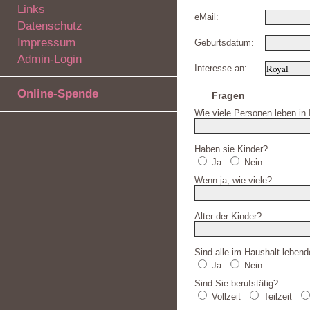
Links
eMail:
Datenschutz
Impressum
Geburtsdatum:
Admin-Login
Interesse an:
Online-Spende
Fragen
Wie viele Personen leben in
Haben sie Kinder?
Ja
Nein
Wenn ja, wie viele?
Alter der Kinder?
Sind alle im Haushalt leben
Ja
Nein
Sind Sie berufstätig?
Vollzeit
Teilzeit