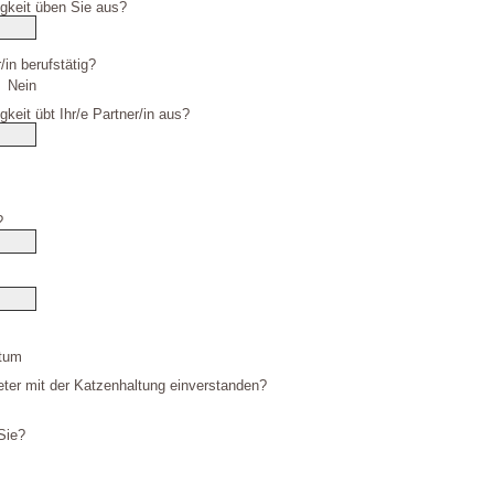
igkeit üben Sie aus?
/in berufstätig?
Nein
gkeit übt Ihr/e Partner/in aus?
?
tum
mieter mit der Katzenhaltung einverstanden?
Sie?