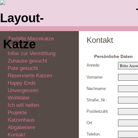
Tierhilfe Miezekatze
Kontakt
News
Infos zur Vermittlung
Persönliche Daten
Zuhause gesucht
Anrede:
Pate gesucht
Reservierte Katzen
Vorname:
Happy Ends
Nachname:
Unvergessen
Wohltäter
Straße, Nr.:
Ich will helfen
Postleitzahl:
Projekte
Katzenhaus
Ort:
Abgabetiere
Kontakt
Telefon: