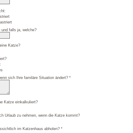
cht:
triert
striert
 und falls ja, welche?
 eine Katze?
iert?
t
es
enn sich Ihre familäre Situation ändert? *
ne Katze einkalkuliert?
sich Urlaub zu nehmen, wenn die Katze kommt?
ssichtlich im Katzenhaus abholen? *