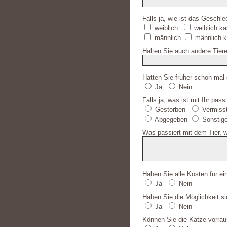
Falls ja, wie ist das Geschle
weiblich
weiblich kas
männlich
männlich ka
Halten Sie auch andere Tiere
Hatten Sie früher schon mal
Ja
Nein
Falls ja, was ist mit Ihr pass
Gestorben
Vermiss
Abgegeben
Sonstig
Was passiert mit dem Tier, w
Haben Sie alle Kosten für ei
Ja
Nein
Haben Sie die Möglichkeit 
Ja
Nein
Können Sie die Katze vorrau