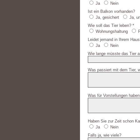
Ja
Nein
Ist ein Balkon vorhanden?
Ja, gesichert
Ja, u
Wie soll das Tier leben? *
Wohnungshaltung
F
Leidet jemand in Ihrem Haush
Ja
Nein
Wie lange müsste das Tier a
Was passiert mit dem Tier, 
Was für Vorstellungen haben
Haben Sie zur Zeit schon Ka
Ja
Nein
Falls ja, wie viele?