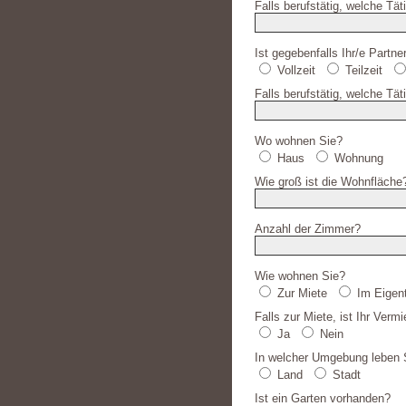
Falls berufstätig, welche Tät
Ist gegebenfalls Ihr/e Partner
Vollzeit
Teilzeit
Falls berufstätig, welche Täti
Wo wohnen Sie?
Haus
Wohnung
Wie groß ist die Wohnfläche
Anzahl der Zimmer?
Wie wohnen Sie?
Zur Miete
Im Eigen
Falls zur Miete, ist Ihr Ver
Ja
Nein
In welcher Umgebung leben 
Land
Stadt
Ist ein Garten vorhanden?