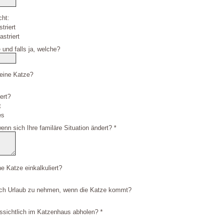
cht:
triert
striert
 und falls ja, welche?
 eine Katze?
iert?
t
es
enn sich Ihre familäre Situation ändert? *
ne Katze einkalkuliert?
sich Urlaub zu nehmen, wenn die Katze kommt?
ssichtlich im Katzenhaus abholen? *