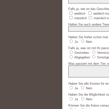
Falls ja, wie ist das Geschle
weiblich
weiblich kas
männlich
männlich ka
Halten Sie auch andere Tiere
Hatten Sie früher schon mal
Ja
Nein
Falls ja, was ist mit Ihr pass
Gestorben
Vermiss
Abgegeben
Sonstig
Was passiert mit dem Tier, w
Haben Sie alle Kosten für ei
Ja
Nein
Haben Sie die Möglichkeit 
Ja
Nein
Können Sie die Katze vorrau