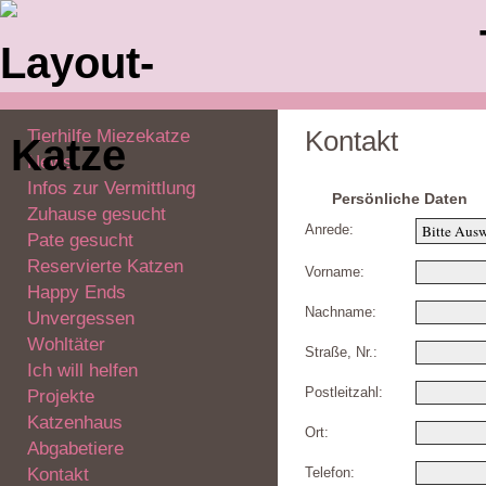
Tierhilfe Miezekatze
Kontakt
News
Infos zur Vermittlung
Persönliche Daten
Zuhause gesucht
Anrede:
Pate gesucht
Reservierte Katzen
Vorname:
Happy Ends
Nachname:
Unvergessen
Wohltäter
Straße, Nr.:
Ich will helfen
Postleitzahl:
Projekte
Katzenhaus
Ort:
Abgabetiere
Kontakt
Telefon: