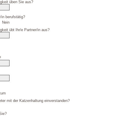
igkeit üben Sie aus?
/in berufstätig?
Nein
gkeit übt Ihr/e Partner/in aus?
?
tum
mieter mit der Katzenhaltung einverstanden?
Sie?