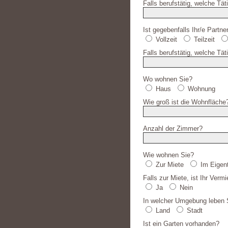
Falls berufstätig, welche Tät
Ist gegebenfalls Ihr/e Partner
Vollzeit
Teilzeit
Falls berufstätig, welche Täti
Wo wohnen Sie?
Haus
Wohnung
Wie groß ist die Wohnfläche
Anzahl der Zimmer?
Wie wohnen Sie?
Zur Miete
Im Eigen
Falls zur Miete, ist Ihr Ver
Ja
Nein
In welcher Umgebung leben 
Land
Stadt
Ist ein Garten vorhanden?