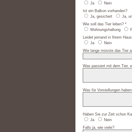
Ja
Nein
Ist ein Balkon vorhanden?
Ja, gesichert
Ja, u
Wie soll das Tier leben? *
Wohnungshaltung
F
Leidet jemand in Ihrem Haush
Ja
Nein
Wie lange müsste das Tier a
Was passiert mit dem Tier, 
Was für Vorstellungen haben
Haben Sie zur Zeit schon Ka
Ja
Nein
Falls ja, wie viele?