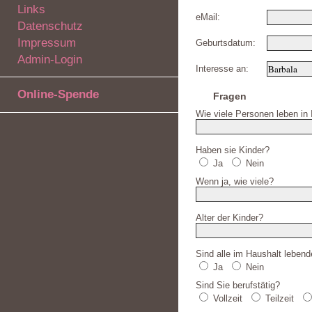
Links
eMail:
Datenschutz
Impressum
Geburtsdatum:
Admin-Login
Interesse an:
Online-Spende
Fragen
Wie viele Personen leben in
Haben sie Kinder?
Ja
Nein
Wenn ja, wie viele?
Alter der Kinder?
Sind alle im Haushalt leben
Ja
Nein
Sind Sie berufstätig?
Vollzeit
Teilzeit