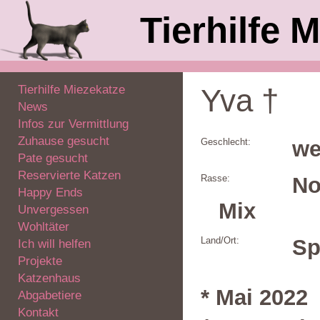
Tierhilfe M
Tierhilfe Miezekatze
Yva †
News
Infos zur Vermittlung
Zuhause gesucht
Geschlecht:
we
Pate gesucht
Reservierte Katzen
Rasse:
No
Happy Ends
Mix
Unvergessen
Wohltäter
Land/Ort:
Sp
Ich will helfen
Projekte
Katzenhaus
* Mai 2022
Abgabetiere
Kontakt