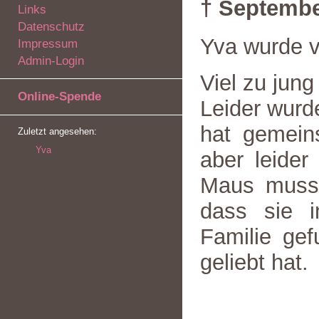
† Septembe
Links
Datenschutz
Yva wurde 
Impressum
Admin-Login
Viel zu jung
Online-Spende
Leider wurd
hat gemein
Zuletzt angesehen:
Yva
aber leider
Maus musst
dass sie 
Familie gef
geliebt hat.