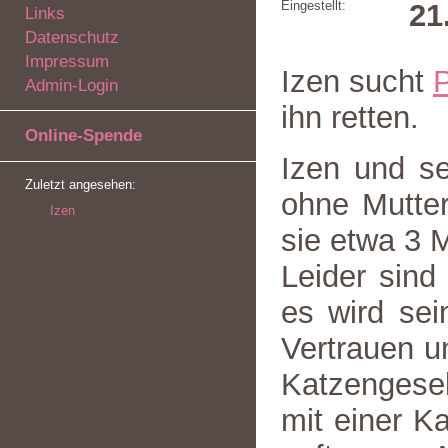
Eingestellt:
21
Links
Datenschutz
Impressum
Izen sucht
P
Admin-Login
ihn retten.
Online-Spende
Izen und se
Zuletzt angesehen:
ohne Mutter
Izen
sie etwa 3 M
Leider sind
es wird se
Vertrauen un
Katzengesel
mit einer Ka