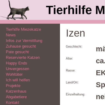
Tierhilfe M
Tierhilfe Miezekatze
Izen
News
Infos zur Vermittlung
Zuhause gesucht
Geschlecht:
mä
Pate gesucht
Reservierte Katzen
Alter:
ca
Happy Ends
Unvergessen
Rasse:
E
Wohltäter
Ich will helfen
Land/Ort:
Sp
Projekte
Katzenhaus
Einzelhaltung:
ne
Abgabetiere
Kontakt