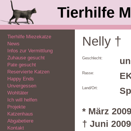
Tierhilfe M
Tierhilfe Miezekatze
Nelly †
News
Infos zur Vermittlung
Zuhause gesucht
Geschlecht:
un
Pate gesucht
Reservierte Katzen
Rasse:
E
Happy Ends
Unvergessen
Land/Ort:
Sp
Wohltäter
Ich will helfen
Projekte
* März 200
Katzenhaus
Abgabetiere
† Juni 2009
Kontakt