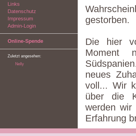
Links
Wahrschei
Datenschutz
gestorben.
Impressum
Admin-Login
Die hier v
Online-Spende
Moment n
Zuletzt angesehen:
Südspanien
Nelly
neues Zuhau
voll... Wi
über die K
werden wir 
Erfahrung b