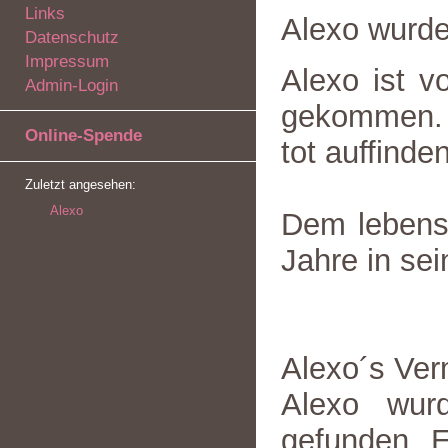
Links
Alexo wurd
Datenschutz
Impressum
Alexo ist 
Admin-Login
gekommen. 
Online-Spende
tot auffinden
Zuletzt angesehen:
Alexo
Dem lebens
Jahre in se
Alexo´s Verm
Alexo wur
gefunden. 