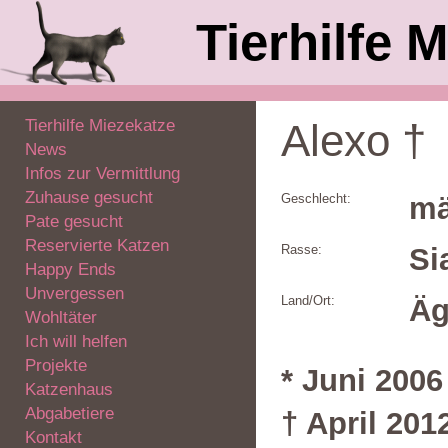
Tierhilfe M
Tierhilfe Miezekatze
Alexo †
News
Infos zur Vermittlung
Zuhause gesucht
Geschlecht:
mä
Pate gesucht
Reservierte Katzen
Rasse:
Si
Happy Ends
Unvergessen
Land/Ort:
Äg
Wohltäter
Ich will helfen
Projekte
* Juni 2006
Katzenhaus
Abgabetiere
† April 201
Kontakt