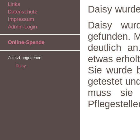
Links
Daisy wurd
Datenschutz
Impressum
Daisy wur
Admin-Login
gefunden. M
Online-Spende
deutlich an
etwas erhol
Zuletzt angesehen:
Daisy
Sie wurde b
getestet und
muss sie 
Pflegestelle