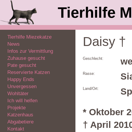
Tierhilfe M
Tierhilfe Miezekatze
Daisy †
News
Infos zur Vermittlung
Zuhause gesucht
Geschlecht:
we
Pate gesucht
Reservierte Katzen
Rasse:
Si
Happy Ends
Unvergessen
Land/Ort:
Sp
Wohltäter
Ich will helfen
Projekte
* Oktober 
Katzenhaus
Abgabetiere
† April 201
Kontakt