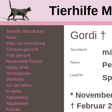
Tierhilfe M
Tierhilfe Miezekatze
Gordi †
News
Infos zur Vermittlung
Zuhause gesucht
Geschlecht:
mä
Pate gesucht
Reservierte Katzen
Rasse:
Pe
Happy Ends
Unvergessen
Land/Ort:
Sp
Wohltäter
Ich will helfen
Projekte
* November
Katzenhaus
Abgabetiere
† Februar 
Kontakt