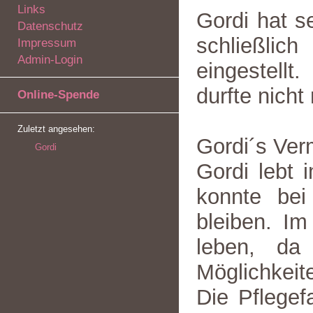
Links
Gordi hat se
Datenschutz
schließli
Impressum
Admin-Login
eingestellt
durfte nicht
Online-Spende
Zuletzt angesehen:
Gordi´s Verm
Gordi
Gordi lebt 
konnte bei
bleiben. I
leben, da 
Möglichkeit
Die Pflegef