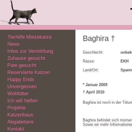
Tierhilfe Miezekatze
Baghira †
News
Infos zur Vermittlung
Geschlecht:
unbek
Zuhause gesucht
Rasse:
EKH
Pate gesucht
Land/Ort:
Spani
Reservierte Katzen
Happy Ends
* Januar 2009
Unvergessen
† April 2010
Wohltäter
Ich will helfen
Baghira ist noch in der Tötun
Projekte
Katzenhaus
Baghira befindet sich moment
Abgabetiere
Sowie wir mehr Informatione
Kontakt