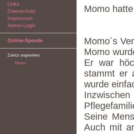
Links
Momo hatte 
Datenschutz
Impressum
Admin-Login
Momo´s Verm
Online-Spende
Momo wurde 
Zuletzt angesehen:
Er war höc
Momo
stammt er 
wurde einfa
Inzwisch
Pflegefamil
Seine Mensc
Auch mit a