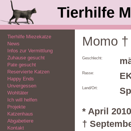
Tierhilfe M
Tierhilfe Miezekatze
Momo †
News
Infos zur Vermittlung
Zuhause gesucht
Geschlecht:
mä
Pate gesucht
Reservierte Katzen
Rasse:
E
Happy Ends
Unvergessen
Land/Ort:
Sp
Wohltäter
Ich will helfen
Projekte
* April 201
Katzenhaus
Abgabetiere
† Septembe
Kontakt