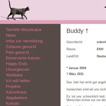
Tierhilfe Miezekatze
Buddy †
News
Infos zur Vermittlung
Geschlecht:
männl
Zuhause gesucht
Rasse:
EKH
Pate gesucht
Land/Ort:
Deuts
Reservierte Katzen
Happy Ends
* Januar 2004
Unvergessen
† März 2011
Wohltäter
Ich will helfen
Das Jahr hat nicht gut ange
Projekte
Inzwischen sind wir uns siche
Katzenhaus
Es tut uns schrecklich lei
Abgabetiere
Menschen immer nur vor den K
Kontakt