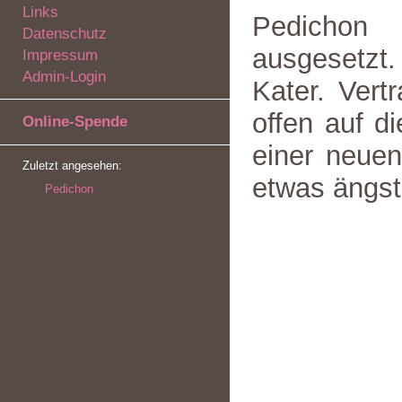
Links
Pedichon 
Datenschutz
ausgesetzt. 
Impressum
Admin-Login
Kater. Vert
offen auf d
Online-Spende
einer neue
Zuletzt angesehen:
etwas ängst
Pedichon