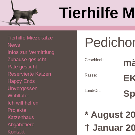
Tierhilfe M
Tierhilfe Miezekatze
Pedicho
News
Infos zur Vermittlung
Zuhause gesucht
Geschlecht:
mä
Pate gesucht
Reservierte Katzen
Rasse:
E
Happy Ends
Unvergessen
Land/Ort:
Sp
Wohltäter
Ich will helfen
Projekte
* August 2
Katzenhaus
Abgabetiere
† Januar 2
Kontakt