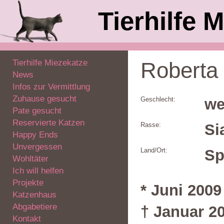
Tierhilfe M
Tierhilfe Miezekatze
Roberta
News
Infos zur Vermittlung
Zuhause gesucht
Geschlecht:
we
Pate gesucht
Reservierte Katzen
Rasse:
Si
Happy Ends
Unvergessen
Land/Ort:
Sp
Wohltäter
Ich will helfen
Projekte
* Juni 2009
Katzenhaus
Abgabetiere
† Januar 2
Kontakt