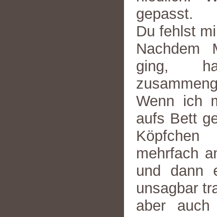
gepasst.
Du fehlst mi
Nachdem M
ging, 
zusammenge
Wenn ich m
aufs Bett g
Köpfchen
mehrfach an
und dann e
unsagbar tra
aber auch 