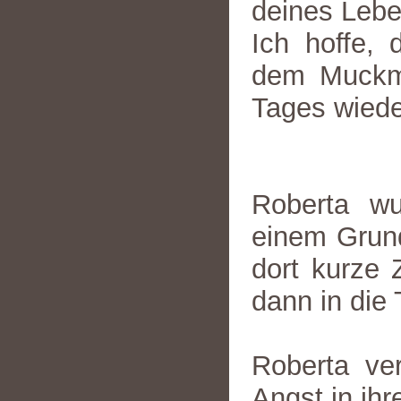
deines Leben
Ich hoffe, 
dem Muckma
Tages wiede
Roberta w
einem Grun
dort kurze 
dann in die
Roberta ve
Angst in ihr