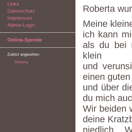
Links
Roberta wu
Datenschutz
Impressum
Meine klei
Admin-Login
ich kann mi
Online-Spende
als du bei
klein
Zuletzt angesehen:
Roberta
und verunsi
einen guten
und über d
du mich auc
Wir beiden 
deine Kratz
niedlich. 