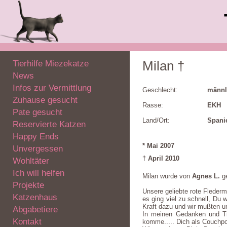
Tierhilfe Miezekatze
Milan †
News
Infos zur Vermittlung
Geschlecht:
männl
Zuhause gesucht
Rasse:
EKH
Pate gesucht
Land/Ort:
Spani
Reservierte Katzen
Happy Ends
* Mai 2007
Unvergessen
† April 2010
Wohltäter
Ich will helfen
Milan wurde von
Agnes L.
ge
Projekte
Unsere geliebte rote Fleder
Katzenhaus
es ging viel zu schnell, Du 
Kraft dazu und wir mußten un
Abgabetiere
In meinen Gedanken und Tr
Kontakt
komme..... Dich als Couchpo