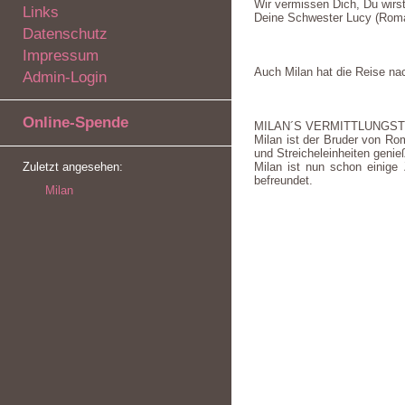
Wir vermissen Dich, Du wirs
Links
Deine Schwester Lucy (Rom
Datenschutz
Impressum
Auch Milan hat die Reise nac
Admin-Login
Online-Spende
MILAN´S VERMITTLUNGST
Milan ist der Bruder von Ro
und Streicheleinheiten genie
Zuletzt angesehen:
Milan ist nun schon einige
befreundet.
Milan