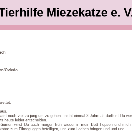
Tierhilfe Miezekatze e. V
ich
en/Oviedo
rettet.
maus,
warst noch viel zu jung um zu gehen - nicht einmal 3 Jahre alt durftest Du w
s heute leider entscheiden.
äumen wirst Du auch morgen früh wieder in mein Bett hopsen und mich 
tatoe zum Filmeguggen beteiligen, uns zum Lachen bringen und und und....