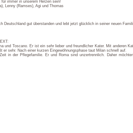
t für immer in unserem Herzen sein!
a), Lenny (Ramses), Agi und Thomas
h Deutschland gut überstanden und lebt jetzt glücklich in seiner neuen Famili
EXT:
ma und Toscano. Er ist ein sehr lieber und freundlicher Kater. Mit anderen 
ßt er sehr. Nach einer kurzen Eingewöhnungsphase taut Milan schnell auf.
 Zeit in der Pflegefamilie. Er und Roma sind unzertrennlich. Daher möchte