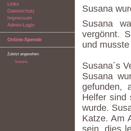
Links
Susana wur
Datenschutz
Impressum
Susana war
Admin-Login
vergönnt. 
Online-Spende
und musste 
Zuletzt angesehen:
Susana
Susana´s Ve
Susana wur
gefunden, a
Helfer sind
wurde. Susan
Katze. Am A
sein, dies l