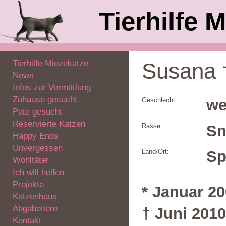
Tierhilfe M
Tierhilfe Miezekatze
Susana 
News
Infos zur Vermittlung
Zuhause gesucht
Geschlecht:
we
Pate gesucht
Reservierte Katzen
Rasse:
Sn
Happy Ends
Unvergessen
Land/Ort:
Sp
Wohltäter
Ich will helfen
Projekte
* Januar 2
Katzenhaus
Abgabetiere
† Juni 2010
Kontakt