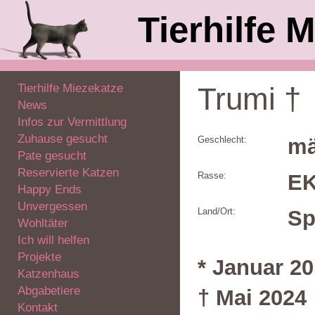
Tierhilfe M
Tierhilfe Miezekatze
Trumi †
News
Infos zur Vermittlung
Zuhause gesucht
Geschlecht:
mä
Pate gesucht
Reservierte Katzen
Rasse:
E
Happy Ends
Unvergessen
Land/Ort:
Sp
Wohltäter
Ich will helfen
Projekte
* Januar 2
Katzenhaus
Abgabetiere
† Mai 2024
Kontakt