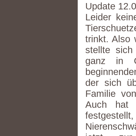
Update 12.0
Leider kein
Tierschuet
trinkt. Also
stellte sic
ganz in 
beginnenden
der sich ü
Familie vo
Auch hat d
festgestellt
Nierenschwä