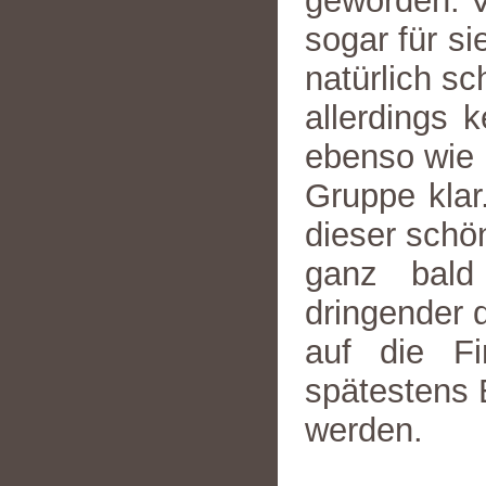
geworden. Vi
sogar für s
natürlich sc
allerdings 
ebenso wie F
Gruppe klar
dieser sch
ganz bald
dringender 
auf die F
spätestens
werden.