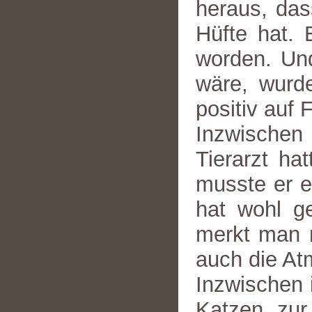
heraus, das
Hüfte hat. 
worden. Un
wäre, wurd
positiv auf 
Inzwischen
Tierarzt ha
musste er e
hat wohl g
merkt man n
auch die Atm
Inzwischen i
Katzen, zur 