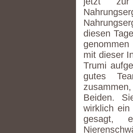
jetzt zu
Nahrungse
Nahrungserg
diesen Tage
genommen w
mit dieser I
Trumi aufge
gutes Tea
zusammen, e
Beiden. Si
wirklich ei
gesagt, 
Nierensc