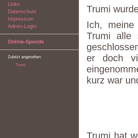
Links
Trumi wurd
Datenschutz
Impressum
Ich, meine
Admin-Login
Trumi alle
Online-Spende
geschlossen
er doch v
Zuletzt angesehen:
Trumi
eingenommen
kurz war un
Trumi hat wo