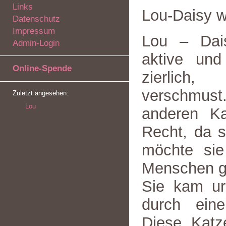
Links
Lou-Daisy 
Datenschutz
Impressum
Lou – Dais
Admin-Login
aktive und
Online-Spende
zierlich
verschmust
Zuletzt angesehen:
Lou
anderen K
Recht, da s
möchte sie
Menschen ga
Sie kam ur
durch ein
Diese Katze