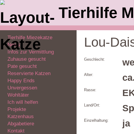
Tierhilfe M
Tierhilfe Miezekatze
Lou-Dai
News
Infos zur Vermittlung
Zuhause gesucht
Geschlecht:
we
Pate gesucht
Reservierte Katzen
Alter:
ca
Happy Ends
Unvergessen
Rasse:
E
Wohltäter
Ich will helfen
Land/Ort:
Sp
Projekte
Katzenhaus
Einzelhaltung:
ja
Abgabetiere
Kontakt