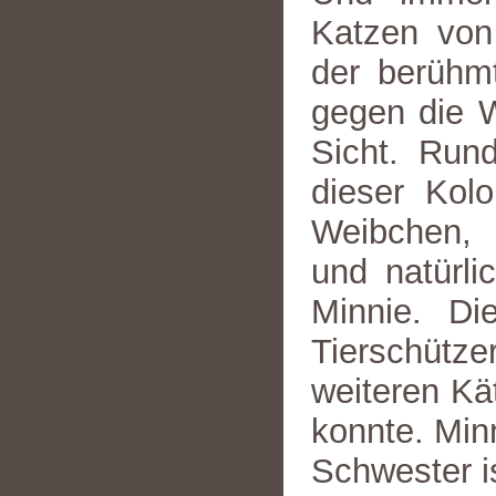
Katzen von 
der berühm
gegen die W
Sicht. Run
dieser Kol
Weibchen, 
und natürli
Minnie. Di
Tierschüt
weiteren Kät
konnte. Minn
Schwester i