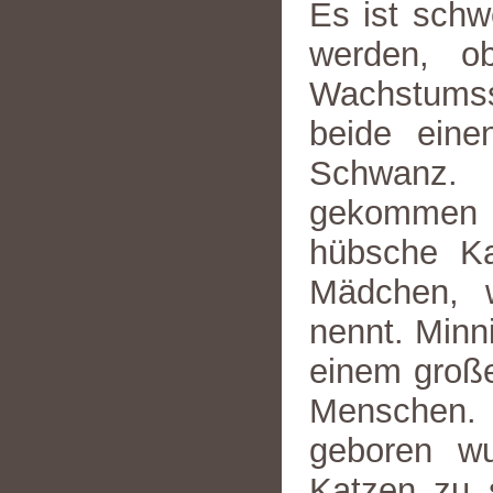
Es ist schw
werden, o
Wachstums
beide eine
Schwanz. 
gekommen s
hübsche K
Mädchen, w
nennt. Minn
einem große
Menschen. 
geboren wu
Katzen zu 