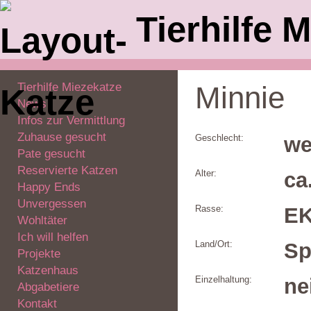
Tierhilfe M
Tierhilfe Miezekatze
Minnie
News
Infos zur Vermittlung
Zuhause gesucht
Geschlecht:
we
Pate gesucht
Reservierte Katzen
Alter:
ca
Happy Ends
Unvergessen
Rasse:
E
Wohltäter
Ich will helfen
Land/Ort:
Sp
Projekte
Katzenhaus
Einzelhaltung:
ne
Abgabetiere
Kontakt