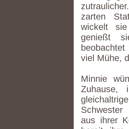
zutrauliche
zarten St
wickelt si
genießt s
beobachtet 
viel Mühe, 
Minnie wüns
Zuhause, 
gleichaltr
Schwester 
aus ihrer K