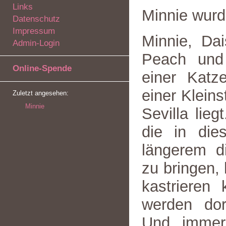
Links
Minnie wur
Datenschutz
Impressum
Minnie, Dai
Admin-Login
Peach und
Online-Spende
einer Katz
einer Klein
Zuletzt angesehen:
Minnie
Sevilla lieg
die in die
längerem di
zu bringen,
kastrieren
werden dor
Und immer