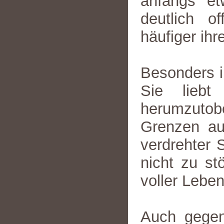
anfangs et
deutlich o
häufiger ihr
Besonders in
Sie lieb
herumzutobe
Grenzen aus
verdrehter 
nicht zu st
voller Lebe
Auch gegen