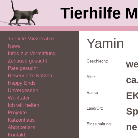
Tierhilfe M
Tierhilfe Miezekatze
Yamin
News
Infos zur Vermittlung
Zuhause gesucht
Geschlecht:
we
Pate gesucht
Reservierte Katzen
Alter:
ca
Happy Ends
Unvergessen
Rasse:
E
Wohltäter
Ich will helfen
Land/Ort:
Sp
Projekte
Katzenhaus
Einzelhaltung:
ne
Abgabetiere
Kontakt