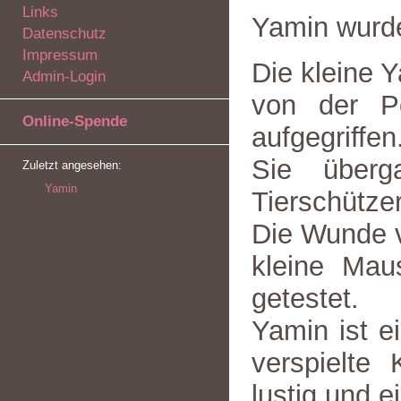
Links
Yamin wurd
Datenschutz
Impressum
Die kleine 
Admin-Login
von der Po
Online-Spende
aufgegriffen
Sie über
Zuletzt angesehen:
Yamin
Tierschützer
Die Wunde ve
kleine Mau
getestet.
Yamin ist ei
verspielte 
lustig und e