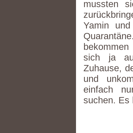
mussten si
zurückbring
Yamin und
Quarantäne
bekommen si
sich ja a
Zuhause, de
und unkomp
einfach nu
suchen. Es 