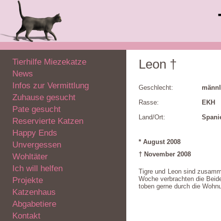
Tierhilfe Miezekatze
Leon †
News
Infos zur Vermittlung
Geschlecht:
männl
Zuhause gesucht
Rasse:
EKH
Pate gesucht
Land/Ort:
Spanie
Reservierte Katzen
Happy Ends
* August 2008
Unvergessen
† November 2008
Wohltäter
Ich will helfen
Tigre und Leon sind zusamme
Woche verbrachten die Beiden
Projekte
toben gerne durch die Wohn
Katzenhaus
Abgabetiere
Kontakt