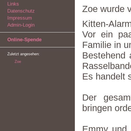
Links
Zoe wurde 
Datenschutz
Impressum
Kitten-Alar
Admin-Login
Vor ein pa
Online-Spende
Familie in 
Bestehend a
Zuletzt angesehen:
Zoe
Rasselbande
Es handelt 
Der gesam
bringen orde
Emmy und Z