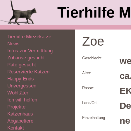
Tierhilfe M
Tierhilfe Miezekatze
Zoe
News
Infos zur Vermittlung
Zuhause gesucht
Geschlecht:
we
Pate gesucht
Reservierte Katzen
Alter:
ca
Happy Ends
Unvergessen
Rasse:
E
Wohltäter
Ich will helfen
Land/Ort:
De
Projekte
Katzenhaus
Einzelhaltung:
ne
Abgabetiere
Kontakt