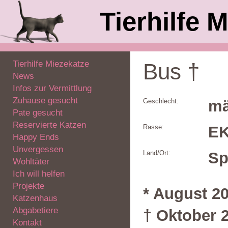
Tierhilfe M
Tierhilfe Miezekatze
Bus †
News
Infos zur Vermittlung
Zuhause gesucht
Geschlecht:
mä
Pate gesucht
Reservierte Katzen
Rasse:
E
Happy Ends
Unvergessen
Land/Ort:
Sp
Wohltäter
Ich will helfen
Projekte
* August 2
Katzenhaus
Abgabetiere
† Oktober 
Kontakt