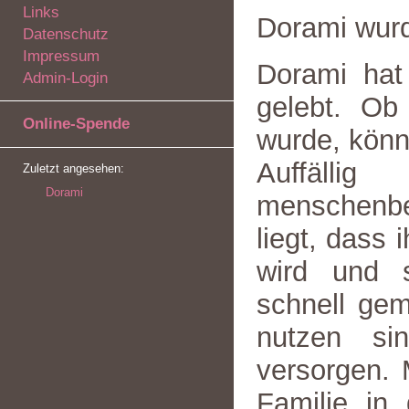
Links
Dorami wur
Datenschutz
Impressum
Dorami hat 
Admin-Login
gelebt. Ob
Online-Spende
wurde, könn
Auffäll
Zuletzt angesehen:
Dorami
menschenb
liegt, dass 
wird und s
schnell gem
nutzen si
versorgen. 
Familie in