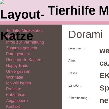
Tierhilfe M
Tierhilfe Miezekatze
Dorami
News
Infos zur Vermittlung
Zuhause gesucht
Geschlecht:
we
Pate gesucht
Reservierte Katzen
Alter:
ca
Happy Ends
Unvergessen
Rasse:
E
Wohltäter
Ich will helfen
Land/Ort:
Sp
Projekte
Katzenhaus
Einzelhaltung:
ne
Abgabetiere
Kontakt