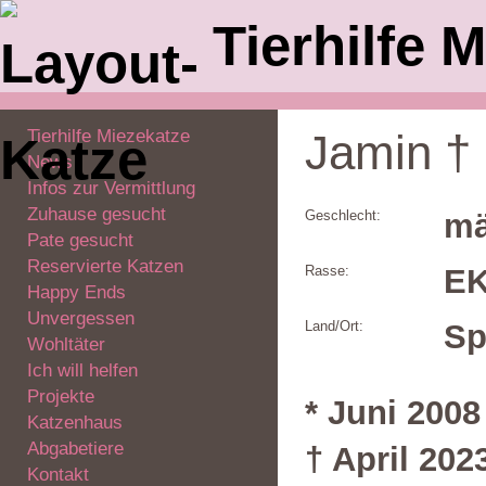
Tierhilfe M
Tierhilfe Miezekatze
Jamin †
News
Infos zur Vermittlung
Zuhause gesucht
Geschlecht:
mä
Pate gesucht
Reservierte Katzen
Rasse:
E
Happy Ends
Unvergessen
Land/Ort:
Sp
Wohltäter
Ich will helfen
Projekte
* Juni 2008
Katzenhaus
Abgabetiere
† April 202
Kontakt