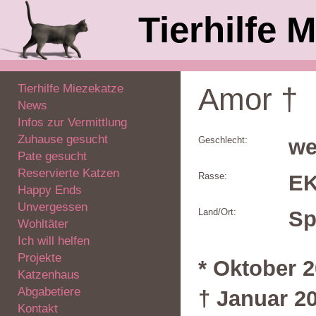
Tierhilfe M
Tierhilfe Miezekatze
Amor †
News
Infos zur Vermittlung
Zuhause gesucht
Geschlecht:
we
Pate gesucht
Reservierte Katzen
Rasse:
E
Happy Ends
Unvergessen
Land/Ort:
Sp
Wohltäter
Ich will helfen
Projekte
* Oktober 
Katzenhaus
Abgabetiere
† Januar 2
Kontakt