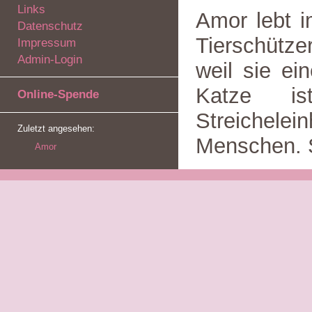
Links
Amor lebt i
Datenschutz
Tierschütz
Impressum
Admin-Login
weil sie ei
Katze i
Online-Spende
Streichelei
Zuletzt angesehen:
Menschen. S
Amor