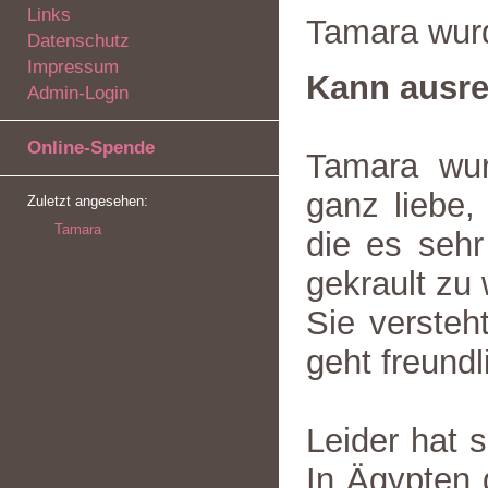
Links
Tamara wur
Datenschutz
Impressum
Kann ausre
Admin-Login
Online-Spende
Tamara wur
ganz liebe,
Zuletzt angesehen:
Tamara
die es sehr
gekrault zu
Sie versteh
geht freundl
Leider hat 
In Ägypten g