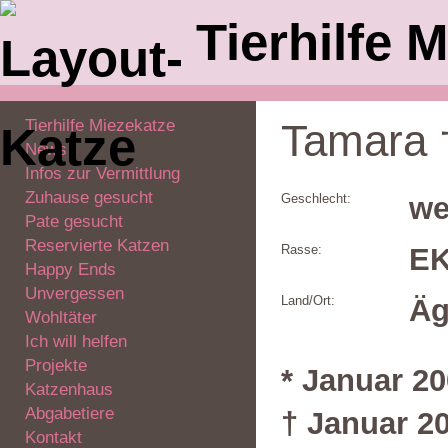
Tierhilfe M
Tierhilfe Miezekatze
Tamara 
News
Infos zur Vermittlung
Zuhause gesucht
Geschlecht:
we
Pate gesucht
Reservierte Katzen
Rasse:
E
Happy Ends
Unvergessen
Land/Ort:
Äg
Wohltäter
Ich will helfen
Projekte
* Januar 2
Katzenhaus
Abgabetiere
† Januar 2
Kontakt