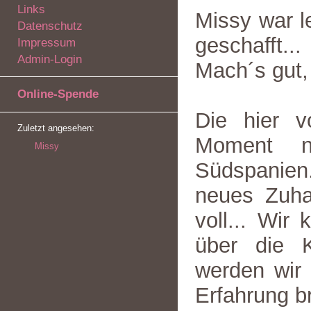
Links
Missy war l
Datenschutz
geschafft...
Impressum
Admin-Login
Mach´s gut,
Online-Spende
Die hier v
Zuletzt angesehen:
Moment n
Missy
Südspanien
neues Zuhau
voll... Wi
über die K
werden wir 
Erfahrung b