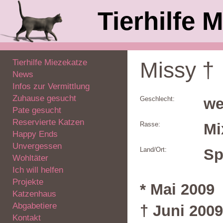
Tierhilfe M
Tierhilfe Miezekatze
Missy †
News
Infos zur Vermittlung
Zuhause gesucht
Geschlecht:
we
Pate gesucht
Reservierte Katzen
Rasse:
M
Happy Ends
Unvergessen
Land/Ort:
Sp
Wohltäter
Ich will helfen
Projekte
* Mai 2009
Katzenhaus
Abgabetiere
† Juni 2009
Kontakt