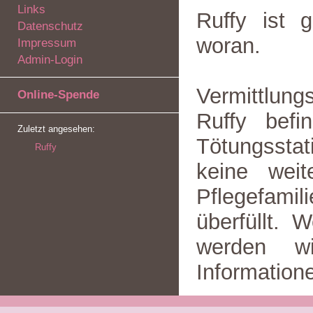
Links
Ruffy ist g
Datenschutz
woran.
Impressum
Admin-Login
Vermittlungs
Online-Spende
Ruffy bef
Zuletzt angesehen:
Tötungssta
Ruffy
keine weit
Pflegefamil
überfüllt. 
werden w
Informatio