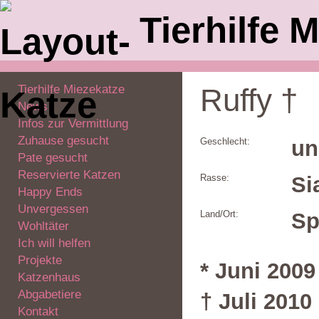
Tierhilfe M
Tierhilfe Miezekatze
Ruffy †
News
Infos zur Vermittlung
Zuhause gesucht
Geschlecht:
un
Pate gesucht
Reservierte Katzen
Rasse:
Si
Happy Ends
Unvergessen
Land/Ort:
Sp
Wohltäter
Ich will helfen
Projekte
* Juni 2009
Katzenhaus
Abgabetiere
† Juli 2010
Kontakt