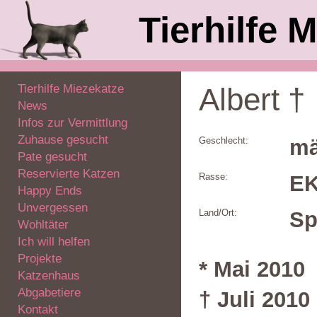
Tierhilfe M
Tierhilfe Miezekatze
Albert †
News
Infos zur Vermittlung
Zuhause gesucht
Geschlecht:
mä
Pate gesucht
Reservierte Katzen
Rasse:
E
Happy Ends
Unvergessen
Land/Ort:
Sp
Wohltäter
Ich will helfen
Projekte
* Mai 2010
Katzenhaus
Abgabetiere
† Juli 2010
Kontakt