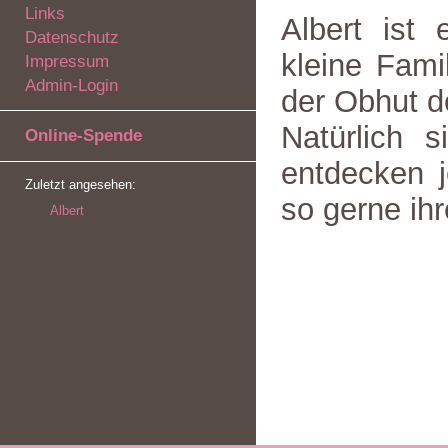
Links
Albert ist
Datenschutz
kleine Fami
Impressum
Admin-Login
der Obhut de
Natürlich s
Online-Spende
entdecken 
Zuletzt angesehen:
so gerne ih
Albert