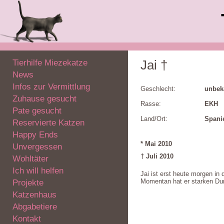
Tierhilfe Miezekatze
Jai †
News
Infos zur Vermittlung
Geschlecht:
unbek
Zuhause gesucht
Rasse:
EKH
Pate gesucht
Land/Ort:
Spani
Reservierte Katzen
Happy Ends
* Mai 2010
Unvergessen
† Juli 2010
Wohltäter
Ich will helfen
Jai ist erst heute morgen in
Momentan hat er starken Durc
Projekte
Katzenhaus
Abgabetiere
Kontakt