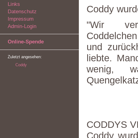
Links
Coddy wurd
Datenschutz
Impressum
"Wir ver
Admin-Login
Coddelchen
Online-Spende
und zurück
liebte. Man
Zuletzt angesehen:
Coddy
wenig, 
Quengelkatz
CODDYS V
Coddy wurd