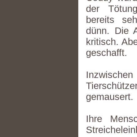
der Tötung
bereits se
dünn. Die A
kritisch. Ab
geschafft.
Inzwischen
Tierschüt
gemausert.
Ihre Mens
Streichelei