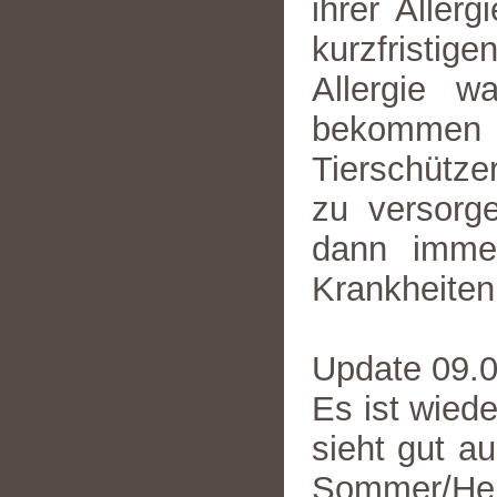
ihrer Allerg
kurzfristi
Allergie w
bekommen
Tierschütze
zu versorg
dann imme
Krankheiten
Update 09.
Es ist wied
sieht gut a
Sommer/He