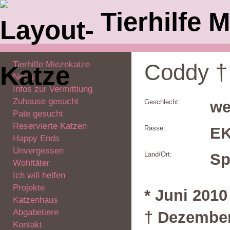
Tierhilfe M
Tierhilfe Miezekatze
Coddy †
News
Infos zur Vermittlung
Zuhause gesucht
Geschlecht:
we
Pate gesucht
Reservierte Katzen
Rasse:
E
Happy Ends
Unvergessen
Land/Ort:
Sp
Wohltäter
Ich will helfen
Projekte
* Juni 2010
Katzenhaus
Abgabetiere
† Dezembe
Kontakt