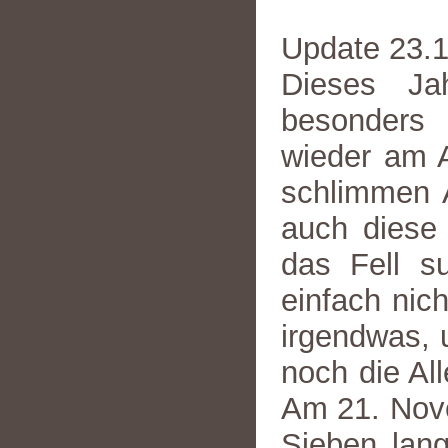
Update 23.
Dieses Ja
besonders
wieder am A
schlimmen 
auch diese
das Fell s
einfach nic
irgendwas, 
noch die All
Am 21. Nove
Sieben lan