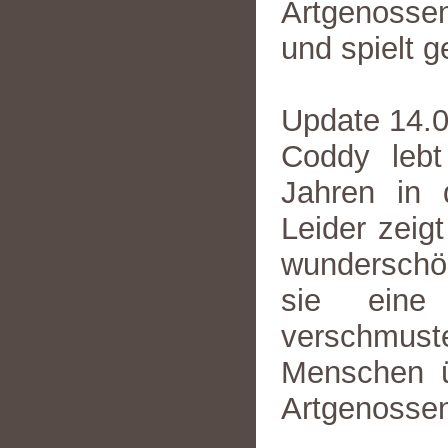
Artgenossen
und spielt g
Update 14.
Coddy lebt
Jahren in 
Leider zeig
wunderschö
sie eine 
verschmust
Menschen üb
Artgenossen