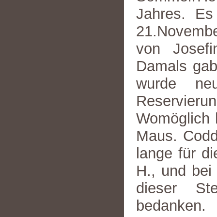
Jahres. Es
21.November
von Josefi
Damals gab 
wurde neu
Reservieru
Womöglich h
Maus. Coddy
lange für d
H., und bei
dieser St
bedanken.