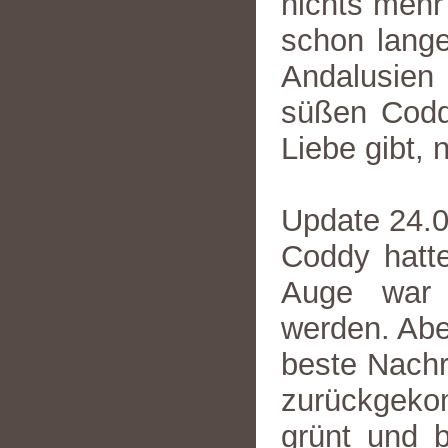
nichts mehr
schon lange
Andalusien 
süßen Coddy
Liebe gibt, 
Update 24.
Coddy hatte
Auge war 
werden. Aber
beste Nachric
zurückgeko
grünt und b