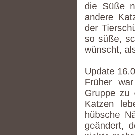
die Süße n
andere Katz
der Tiersch
so süße, sc
wünscht, al
Update 16.
Früher war
Gruppe zu e
Katzen leb
hübsche Näs
geändert, d