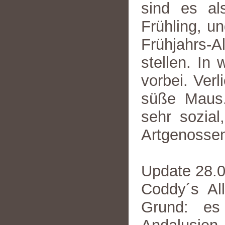
sind es al
Frühling, u
Frühjahrs-A
stellen. In
vorbei. Verl
süße Maus.
sehr sozial
Artgenossen
Update 28.
Coddy´s All
Grund: es