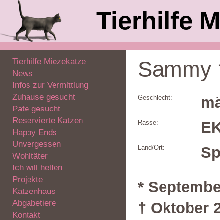
Tierhilfe M
Tierhilfe Miezekatze
Sammy 
News
Infos zur Vermittlung
Zuhause gesucht
Geschlecht:
mä
Pate gesucht
Reservierte Katzen
Rasse:
E
Happy Ends
Unvergessen
Land/Ort:
Sp
Wohltäter
Ich will helfen
Projekte
* Septembe
Katzenhaus
Abgabetiere
† Oktober 
Kontakt