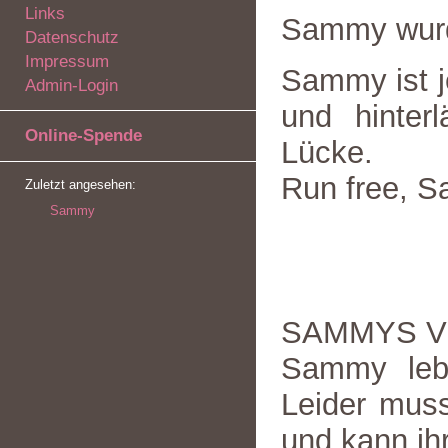
Links
Sammy wur
Datenschutz
Impressum
Sammy ist j
Admin-Login
und hinter
Online-Spende
Lücke.
Run free, 
Zuletzt angesehen:
Sammy
SAMMYS V
Sammy lebt
Leider mus
und kann ih