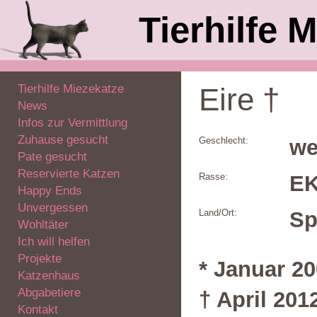
Tierhilfe M
Tierhilfe Miezekatze
Eire †
News
Infos zur Vermittlung
Zuhause gesucht
Geschlecht:
we
Pate gesucht
Reservierte Katzen
Rasse:
E
Happy Ends
Unvergessen
Land/Ort:
Sp
Wohltäter
Ich will helfen
Projekte
* Januar 2
Katzenhaus
Abgabetiere
† April 201
Kontakt