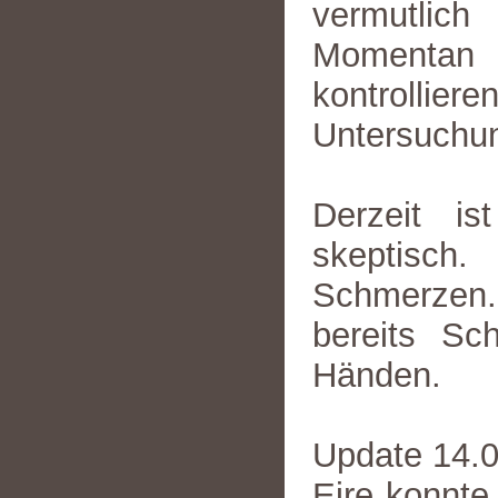
vermutlic
Momentan 
kontrollie
Untersuchu
Derzeit is
skeptisch.
Schmerzen.
bereits Sc
Händen.
Update 14.
Eire konnte 