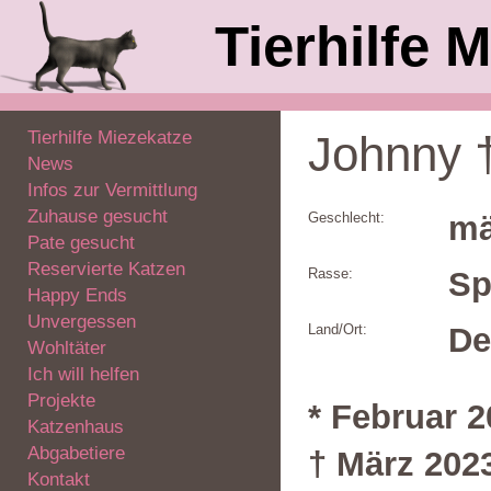
Tierhilfe M
Tierhilfe Miezekatze
Johnny 
News
Infos zur Vermittlung
Zuhause gesucht
Geschlecht:
mä
Pate gesucht
Reservierte Katzen
Rasse:
S
Happy Ends
Unvergessen
Land/Ort:
De
Wohltäter
Ich will helfen
Projekte
* Februar 
Katzenhaus
Abgabetiere
† März 202
Kontakt