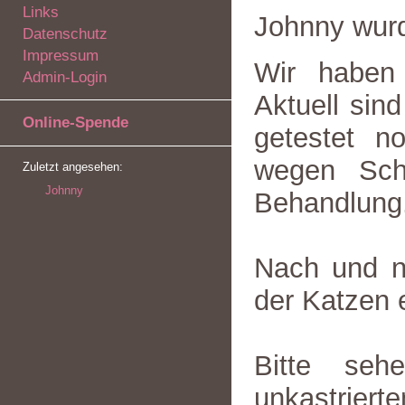
Links
Johnny wur
Datenschutz
Impressum
Wir haben
Admin-Login
Aktuell sin
Online-Spende
getestet no
wegen Sch
Zuletzt angesehen:
Johnny
Behandlung
Nach und n
der Katzen 
Bitte seh
unkastriert