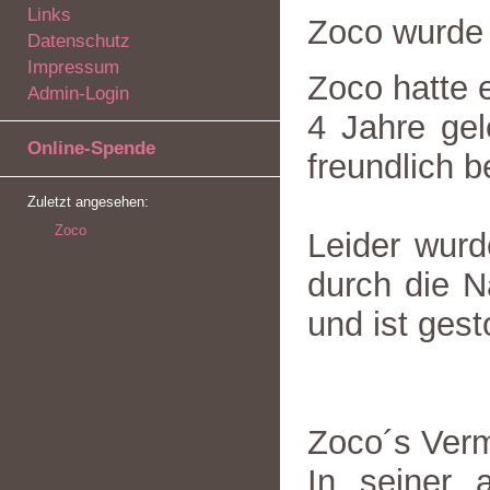
Links
Zoco wurde
Datenschutz
Impressum
Zoco hatte 
Admin-Login
4 Jahre gel
Online-Spende
freundlich b
Zuletzt angesehen:
Zoco
Leider wurd
durch die N
und ist gest
Zoco´s Verm
In seiner a