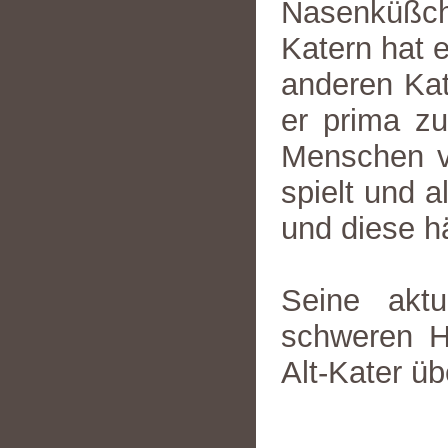
Nasenküßch
Katern hat 
anderen Kat
er prima zu
Menschen vi
spielt und 
und diese h
Seine aktu
schweren H
Alt-Kater üb