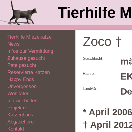
Tierhilfe M
Tierhilfe Miezekatze
Zoco †
News
Infos zur Vermittlung
Zuhause gesucht
Geschlecht:
mä
Pate gesucht
Reservierte Katzen
Rasse:
E
Happy Ends
Unvergessen
Land/Ort:
De
Wohltäter
Ich will helfen
Projekte
* April 200
Katzenhaus
Abgabetiere
† April 201
Kontakt