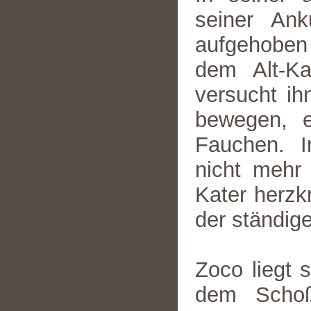
seiner An
aufgehoben 
dem Alt-Ka
versucht ih
bewegen, e
Fauchen. I
nicht mehr 
Kater herzk
der ständig
Zoco liegt 
dem Schoß