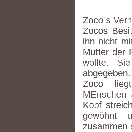
Zoco´s Verm
Zocos Besi
ihn nicht mi
Mutter der 
wollte. Si
abgegeben.
Zoco lieg
MEnschen a
Kopf streic
gewöhnt u
zusammen se