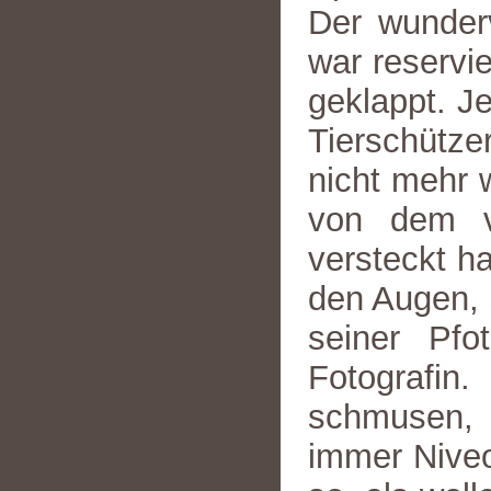
Der wunderv
war reservie
geklappt. Je
Tierschütze
nicht mehr 
von dem ve
versteckt ha
den Augen, s
seiner Pfo
Fotografin
schmusen, 
immer Niveo