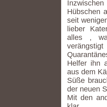
Inzwische
Hübschen au
seit wenige
lieber Kat
alles , w
verängst
Quarantäne
Helfer ihn 
aus dem Käfi
Süße brauch
der neuen S
Mit den an
klar.