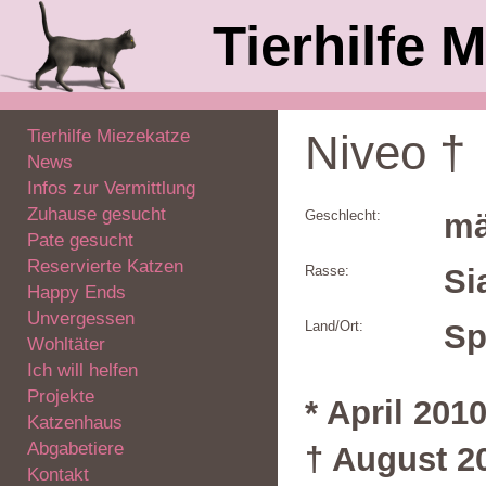
Tierhilfe M
Tierhilfe Miezekatze
Niveo †
News
Infos zur Vermittlung
Zuhause gesucht
Geschlecht:
mä
Pate gesucht
Reservierte Katzen
Rasse:
Si
Happy Ends
Unvergessen
Land/Ort:
Sp
Wohltäter
Ich will helfen
Projekte
* April 201
Katzenhaus
Abgabetiere
† August 2
Kontakt