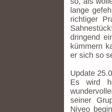
so, als woll
lange gefeh
richtiger P
Sahnestüc
dringend ei
kümmern kan
er sich so s
Update 25.
Es wird h
wundervoll
seiner Grup
Niveo begin