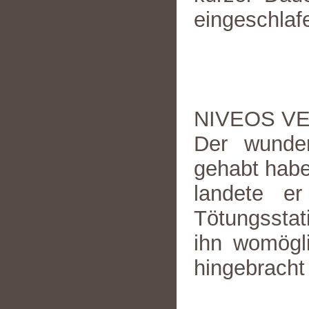
eingeschlaf
NIVEOS V
Der wunde
gehabt haben
landete er
Tötungsstat
ihn womögli
hingebracht 