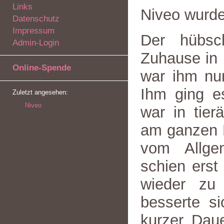
Links
Niveo wurd
Datenschutz
Impressum
Der hübsc
Admin-Login
Zuhause in 
Online-Spende
war ihm nu
Ihm ging es
Zuletzt angesehen:
Niveo
war in tier
am ganzen K
vom Allgem
schien ers
wieder zu
besserte s
kurzer Dau