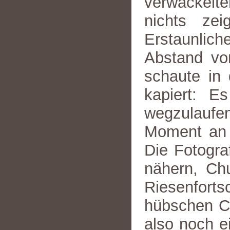
verwackelt
nichts ze
Erstaunlic
Abstand von
schaute in 
kapiert: E
wegzulaufe
Moment an 
Die Fotogra
nähern, Chu
Riesenforts
hübschen Ch
also noch e