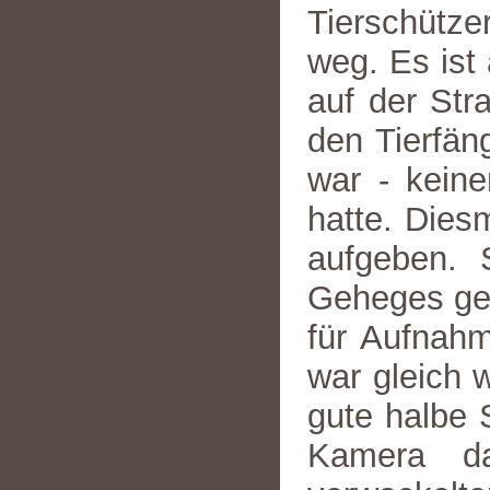
Tierschütz
weg. Es ist
auf der Str
den Tierfän
war - kein
hatte. Diesm
aufgeben. 
Geheges ges
für Aufnahm
war gleich 
gute halbe 
Kamera d