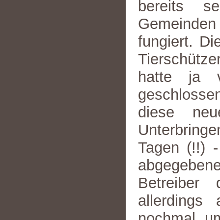
bereits s
Gemeinden 
fungiert. D
Tierschütz
hatte ja 
geschlosse
diese neu
Unterbringe
Tagen (!!) 
abgegebene
Betreiber
allerdings
nochmal um