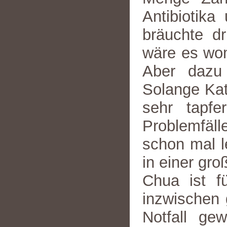
Antibiotika
bräuchte d
wäre es wom
Aber dazu 
Solange Kat
sehr tapf
Problemfäl
schon mal l
in einer gr
Chua ist fü
inzwischen 
Notfall ge