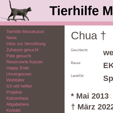
Tierhilfe M
Tierhilfe Miezekatze
Chua †
News
Infos zur Vermittlung
Zuhause gesucht
Geschlecht:
we
Pate gesucht
Reservierte Katzen
Rasse:
E
Happy Ends
Unvergessen
Land/Ort:
Sp
Wohltäter
Ich will helfen
Projekte
* Mai 2013
Katzenhaus
Abgabetiere
† März 202
Kontakt