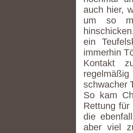
auch hier, w
um so me
hinschicken,
ein Teufel
immerhin Tö
Kontakt z
regelmäßig 
schwacher T
So kam Chu
Rettung für
die ebenfa
aber viel 