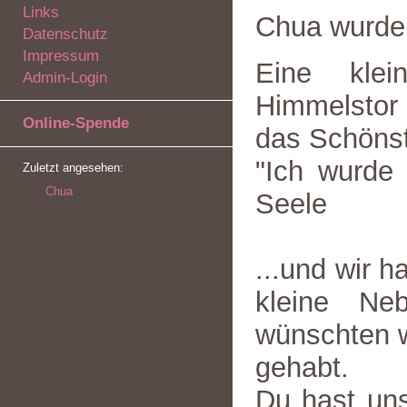
Links
Chua wurde
Datenschutz
Impressum
Eine kle
Admin-Login
Himmelstor 
Online-Spende
das Schönst
"Ich wurde 
Zuletzt angesehen:
Chua
Seele
...und wir h
kleine Ne
wünschten wi
gehabt.
Du hast uns