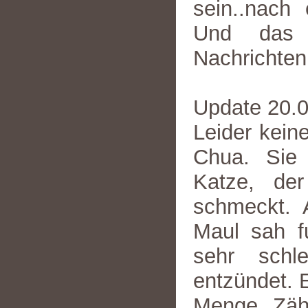
sein..nach
Und das 
Nachrichten
Update 20.
Leider kein
Chua. Sie
Katze, der
schmeckt. 
Maul sah f
sehr schl
entzündet. E
Menge Zäh