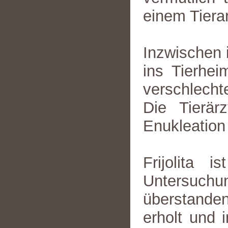
einem Tierar
Inzwischen is
ins Tierhei
verschlecht
Die Tierär
Enukleation 
Frijolita 
Untersuchu
überstande
erholt und 