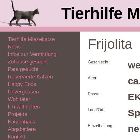
Tierhilfe M
Tierhilfe Miezekatze
Frijolita
News
Infos zur Vermittlung
Zuhause gesucht
Geschlecht:
we
Pate gesucht
Reservierte Katzen
Alter:
ca
Happy Ends
Unvergessen
Rasse:
E
Wohltäter
Ich will helfen
Land/Ort:
Sp
Projekte
Katzenhaus
Einzelhaltung:
ne
Abgabetiere
Kontakt