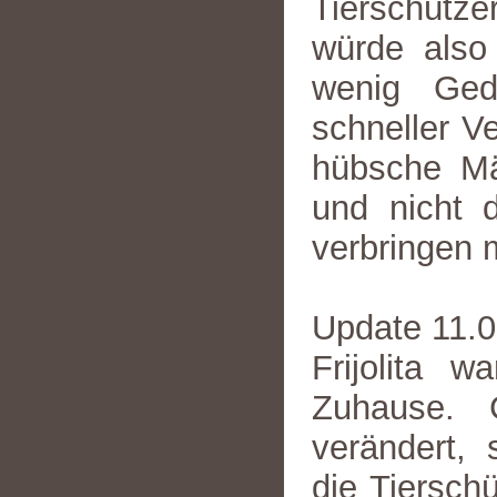
Tierschütze
würde also
wenig Gedu
schneller V
hübsche M
und nicht 
verbringen 
Update 11.
Frijolita 
Zuhause. C
verändert,
die Tiersch