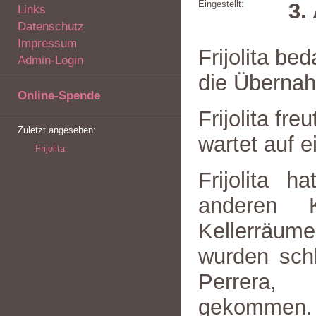
Eingestellt:
3.
Links
Datenschutz
Impressum
Frijolita be
Admin-Login
die Übernah
Online-Spende
Frijolita fre
Zuletzt angesehen:
wartet auf e
Frijolita
Frijolita 
anderen 
Kellerräume
wurden schl
Perrera, 
gekommen.