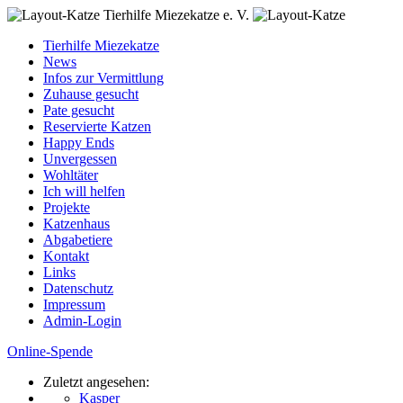
Tierhilfe Miezekatze e. V.
Tierhilfe Miezekatze
News
Infos zur Vermittlung
Zuhause gesucht
Pate gesucht
Reservierte Katzen
Happy Ends
Unvergessen
Wohltäter
Ich will helfen
Projekte
Katzenhaus
Abgabetiere
Kontakt
Links
Datenschutz
Impressum
Admin-Login
Online-Spende
Zuletzt angesehen:
Kasper