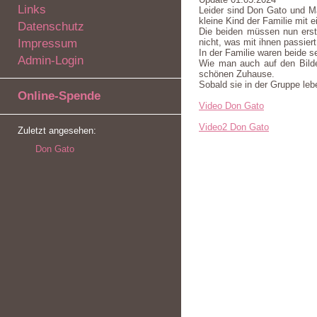
Links
Leider sind Don Gato und Ma
kleine Kind der Familie mit ei
Datenschutz
Die beiden müssen nun erst
Impressum
nicht, was mit ihnen passiert
In der Familie waren beide s
Admin-Login
Wie man auch auf den Bilde
schönen Zuhause.
Sobald sie in der Gruppe leb
Online-Spende
Video Don Gato
Video2 Don Gato
Zuletzt angesehen:
Don Gato