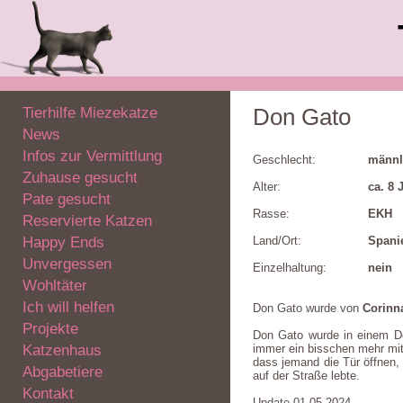
Tierhilfe Miezekatze
Don Gato
News
Infos zur Vermittlung
Geschlecht:
männl
Zuhause gesucht
Alter:
ca. 8 
Pate gesucht
Rasse:
EKH
Reservierte Katzen
Happy Ends
Land/Ort:
Spani
Unvergessen
Einzelhaltung:
nein
Wohltäter
Ich will helfen
Don Gato wurde von
Corinn
Projekte
Don Gato wurde in einem Dor
Katzenhaus
immer ein bisschen mehr mit 
dass jemand die Tür öffnen, 
Abgabetiere
auf der Straße lebte.
Kontakt
Update 01.05.2024