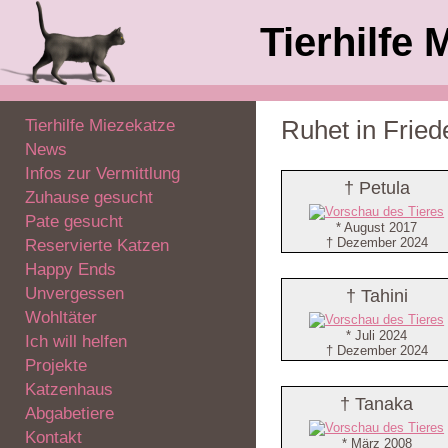
Tierhilfe 
Tierhilfe Miezekatze
Ruhet in Fried
News
Infos zur Vermittlung
† Petula
Zuhause gesucht
Pate gesucht
* August 2017
† Dezember 2024
Reservierte Katzen
Happy Ends
Unvergessen
† Tahini
Wohltäter
* Juli 2024
Ich will helfen
† Dezember 2024
Projekte
Katzenhaus
† Tanaka
Abgabetiere
Kontakt
* März 2008