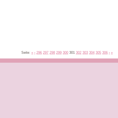
Seite:
«
‹
296
297
298
299
300
301
302
303
304
305
306
›
»