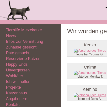
Tierhilfe Miezekatze
Wir wurden ger
News
Infos zur Vermittlung
Kenzo
Zuhause gesucht
Pate gesucht
lebte bei Yvonne G.
Reservierte Katzen
Happy Ends
Calma
Unvergessen
Wohltäter
lebte bei Monika T.
Ich will helfen
Projekte
Kemino
Katzenhaus
Abgabetiere
lebte bei Doris A.
Kontakt