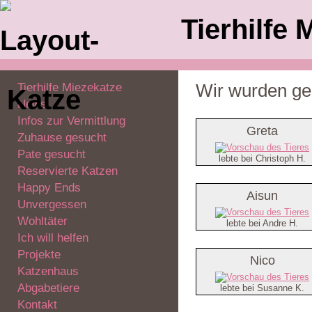
Tierhilfe 
Tierhilfe Miezekatze
Wir wurden ger
News
Infos zur Vermittlung
Greta
Zuhause gesucht
Pate gesucht
lebte bei Christoph H.
Reservierte Katzen
Happy Ends
Aisun
Unvergessen
Wohltäter
lebte bei Andre H.
Ich will helfen
Projekte
Nico
Katzenhaus
Abgabetiere
lebte bei Susanne K.
Kontakt