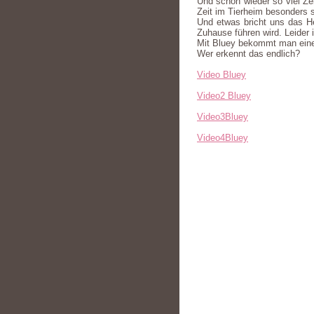
Und schon wieder so viel Ze
Zeit im Tierheim besonders 
Und etwas bricht uns das He
Zuhause führen wird. Leider i
Mit Bluey bekommt man eine
Wer erkennt das endlich?
Video Bluey
Video2 Bluey
Video3Bluey
Video4Bluey