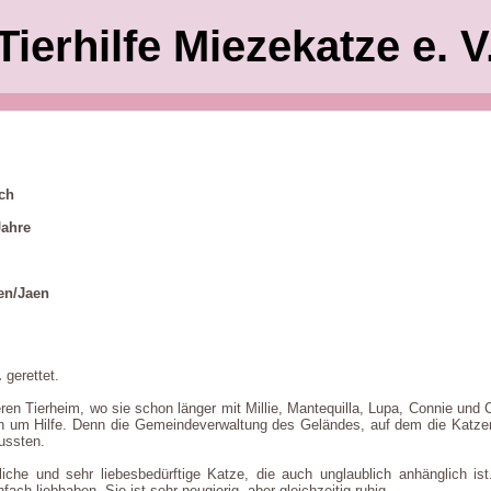
Tierhilfe Miezekatze e. V
ich
Jahre
en/Jaen
.
gerettet.
en Tierheim, wo sie schon länger mit Millie, Mantequilla, Lupa, Connie u
n um Hilfe. Denn die Gemeindeverwaltung des Geländes, auf dem die Katzen
ussten.
liche und sehr liebesbedürftige Katze, die auch unglaublich anhänglich is
ch liebhaben. Sie ist sehr neugierig, aber gleichzeitig ruhig.