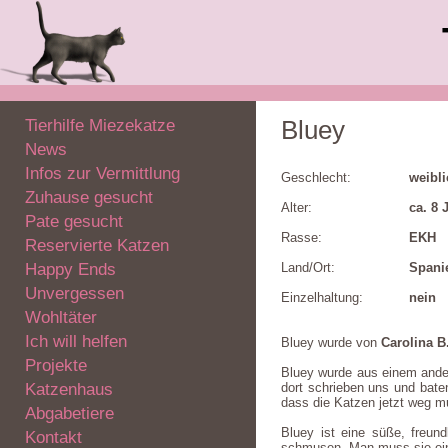
Tierhilfe Miezekatze
Bluey
News
Infos zur Vermittlung
Geschlecht:
weibl
Zuhause gesucht
Alter:
ca. 8 
Pate gesucht
Rasse:
EKH
Reservierte Katzen
Happy Ends
Land/Ort:
Spani
Unvergessen
Einzelhaltung:
nein
Wohltäter
Ich will helfen
Bluey wurde von
Carolina B
Projekte
Bluey wurde aus einem ander
Katzenhaus
dort schrieben uns und bate
dass die Katzen jetzt weg m
Abgabetiere
Bluey ist eine süße, freund
Kontakt
schmusen. Man muss sie einfa