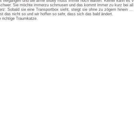
it vergangen und die arme Bluey muss immer noch warten. Keiner kann es ver
schwer. Sie möchte immerzu schmusen und das kommt immer zu kurz bei all 
rz: Sobald sie eine Transportbox sieht, steigt sie ohne zu zögern hinein ..
st das nicht so und wir hoffen so sehr, dass sich das bald ändert.
 richtige Traumkatze.