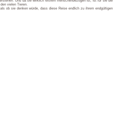
stehen. Und da sie wirklich extrem menschenbezogen ist, ist für sie die
den vielen Tieren.
. als ob sie denken würde, dass diese Reise endlich zu ihrem endgültigen