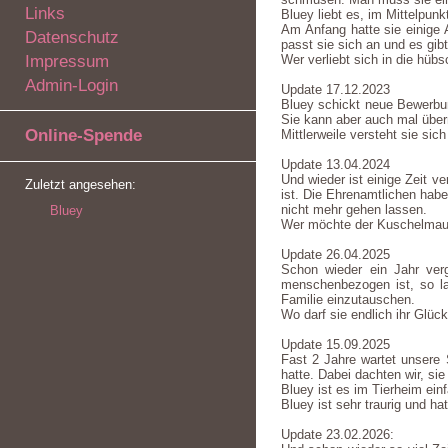
Links
Bluey liebt es, im Mittelpun
Am Anfang hatte sie einige 
Datenschutz
passt sie sich an und es gib
Impressum
Wer verliebt sich in die hü
Admin-Login
Update 17.12.2023
Bluey schickt neue Bewerbun
Sie kann aber auch mal überm
Online-Spende
Mittlerweile versteht sie si
Update 13.04.2024
Und wieder ist einige Zeit v
Zuletzt angesehen:
ist. Die Ehrenamtlichen hab
nicht mehr gehen lassen.
Bluey
Wer möchte der Kuschelmaus
Update 26.04.2025
Schon wieder ein Jahr ver
menschenbezogen ist, so la
Familie einzutauschen.
Wo darf sie endlich ihr Glück
Update 15.09.2025
Fast 2 Jahre wartet unsere 
hatte. Dabei dachten wir, sie
Bluey ist es im Tierheim ein
Bluey ist sehr traurig und 
Update 23.02.2026: