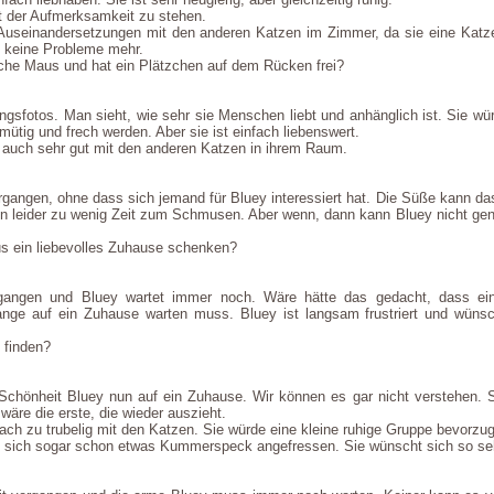
kt der Aufmerksamkeit zu stehen.
Auseinandersetzungen mit den anderen Katzen im Zimmer, da sie eine Katze 
t keine Probleme mehr.
bsche Maus und hat ein Plätzchen auf dem Rücken frei?
gsfotos. Man sieht, wie sehr sie Menschen liebt und anhänglich ist. Sie w
ütig und frech werden. Aber sie ist einfach liebenswert.
ch auch sehr gut mit den anderen Katzen in ihrem Raum.
ergangen, ohne dass sich jemand für Bluey interessiert hat. Die Süße kann das
en leider zu wenig Zeit zum Schmusen. Aber wenn, dann kann Bluey nicht genug
 ein liebevolles Zuhause schenken?
gangen und Bluey wartet immer noch. Wäre hätte das gedacht, dass ein
nge auf ein Zuhause warten muss. Bluey ist langsam frustriert und wünsch
 finden?
Schönheit Bluey nun auf ein Zuhause. Wir können es gar nicht verstehen. Si
 wäre die erste, die wieder auszieht.
fach zu trubelig mit den Katzen. Sie würde eine kleine ruhige Gruppe bevorz
hat sich sogar schon etwas Kummerspeck angefressen. Sie wünscht sich so seh