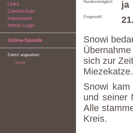
Hundeverträglich:
ja
Links
Datenschutz
Eingestellt:
21
Impressum
Admin-Login
Snowi bedan
Online-Spende
Übernahme d
Zuletzt angesehen:
sich zur Zei
Snowi
Miezekatze.
Snowi kam 
und seiner 
Alle stamme
Kreis.