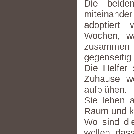
Die beide
miteinander
adoptiert
Wochen, w
zusammen 
gegenseitig
Die Helfer 
Zuhause we
aufblühen.
Sie leben 
Raum und k
Wo sind di
wollen, dass