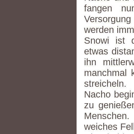
fangen nu
Versorgun
werden imme
Snowi ist 
etwas dista
ihn mittle
manchmal k
streicheln.
Nacho begin
zu genießen
Menschen. 
weiches Fell