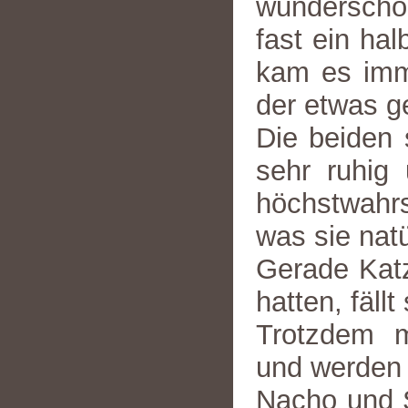
wunderschö
fast ein ha
kam es imme
der etwas g
Die beiden 
sehr ruhig 
höchstwahr
was sie nat
Gerade Katz
hatten, fäll
Trotzdem ma
und werden 
Nacho und S