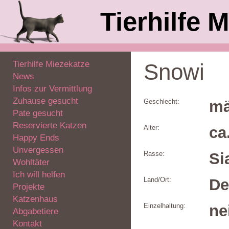
Tierhilfe M
Tierhilfe Miezekatze
Snowi
News
Infos zur Vermittlung
Zuhause gesucht
Geschlecht:
mä
Pate gesucht
Reservierte Katzen
Alter:
ca
Happy Ends
Unvergessen
Rasse:
Si
Wohltäter
Ich will helfen
Land/Ort:
De
Projekte
Katzenhaus
Einzelhaltung:
ne
Abgabetiere
Kontakt