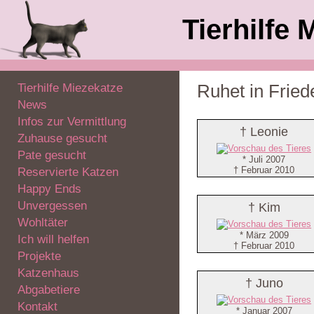
Tierhilfe 
Tierhilfe Miezekatze
Ruhet in Fried
News
Infos zur Vermittlung
† Leonie
Zuhause gesucht
Pate gesucht
* Juli 2007
† Februar 2010
Reservierte Katzen
Happy Ends
Unvergessen
† Kim
Wohltäter
* März 2009
Ich will helfen
† Februar 2010
Projekte
Katzenhaus
† Juno
Abgabetiere
Kontakt
* Januar 2007