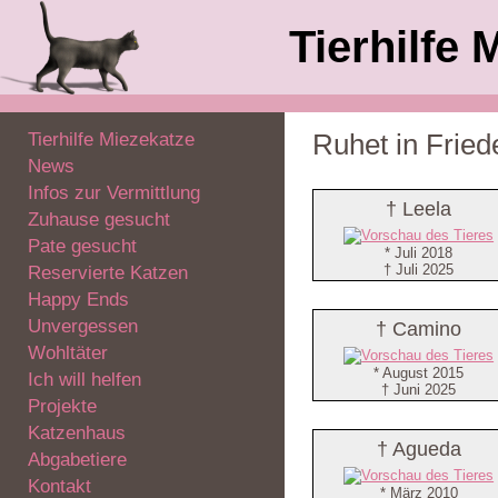
Tierhilfe 
Tierhilfe Miezekatze
Ruhet in Fried
News
Infos zur Vermittlung
† Leela
Zuhause gesucht
Pate gesucht
* Juli 2018
† Juli 2025
Reservierte Katzen
Happy Ends
Unvergessen
† Camino
Wohltäter
* August 2015
Ich will helfen
† Juni 2025
Projekte
Katzenhaus
† Agueda
Abgabetiere
Kontakt
* März 2010