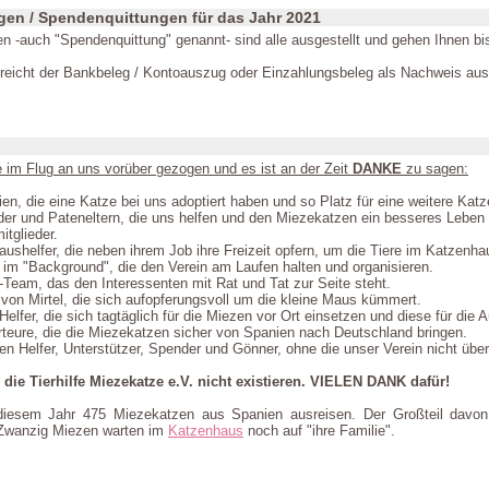
n / Spendenquittungen für das Jahr 2021
 -auch "Spendenquittung" genannt- sind alle ausgestellt und gehen Ihnen bi
reicht der Bankbeleg / Kontoauszug oder Einzahlungsbeleg als Nachweis aus
e im Flug an uns vorüber gezogen und es ist an der Zeit
DANKE
zu sagen:
ien, die eine Katze bei uns adoptiert haben und so Platz für eine weitere Ka
der und Pateneltern, die uns helfen und den Miezekatzen ein besseres Leben
tglieder.
shelfer, die neben ihrem Job ihre Freizeit opfern, um die Tiere im Katzenha
 im "Background", die den Verein am Laufen halten und organisieren.
-Team, das den Interessenten mit Rat und Tat zur Seite steht.
 von Mirtel, die sich aufopferungsvoll um die kleine Maus kümmert.
elfer, die sich tagtäglich für die Miezen vor Ort einsetzen und diese für die A
teure, die die Miezekatzen sicher von Spanien nach Deutschland bringen.
en Helfer, Unterstützer, Spender und Gönner, ohne die unser Verein nicht übe
ie Tierhilfe Miezekatze e.V. nicht existieren. VIELEN DANK dafür!
 diesem Jahr 475 Miezekatzen aus Spanien ausreisen. Der Großteil davon 
. Zwanzig Miezen warten im
Katzenhaus
noch auf "ihre Familie".