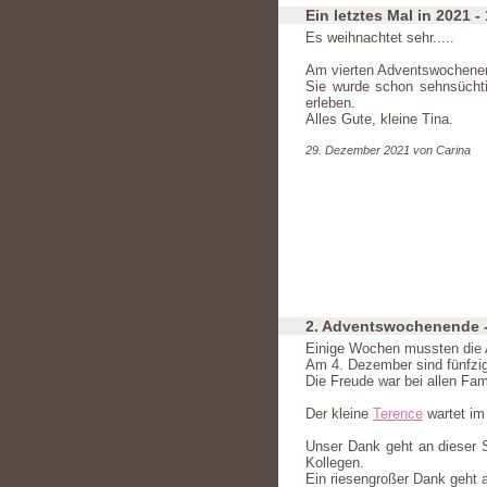
Ein letztes Mal in 2021 -
Es weihnachtet sehr.....
Am vierten Adventswochene
Sie wurde schon sehnsüchti
erleben.
Alles Gute, kleine Tina.
29. Dezember 2021 von Carina
2. Adventswochenende 
Einige Wochen mussten die A
Am 4. Dezember sind fünfzi
Die Freude war bei allen Fa
Der kleine
Terence
wartet im
Unser Dank geht an dieser St
Kollegen.
Ein riesengroßer Dank geht 