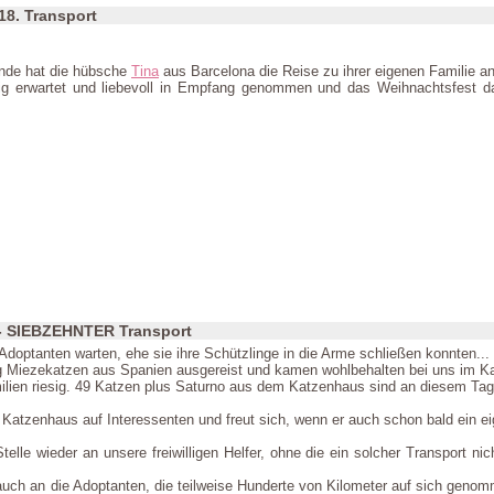
 18. Transport
nde hat die hübsche
Tina
aus Barcelona die Reise zu ihrer eigenen Familie an
g erwartet und liebevoll in Empfang genommen und das Weihnachtsfest darf
- SIEBZEHNTER Transport
doptanten warten, ehe sie ihre Schützlinge in die Arme schließen konnten...
g Miezekatzen aus Spanien ausgereist und kamen wohlbehalten bei uns im K
milien riesig. 49 Katzen plus Saturno aus dem Katzenhaus sind an diesem T
 Katzenhaus auf Interessenten und freut sich, wenn er auch schon bald ein e
elle wieder an unsere freiwilligen Helfer, ohne die ein solcher Transport n
auch an die Adoptanten, die teilweise Hunderte von Kilometer auf sich geno